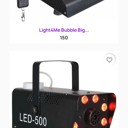
Light4Me Bubble Big...
150
favorite_border