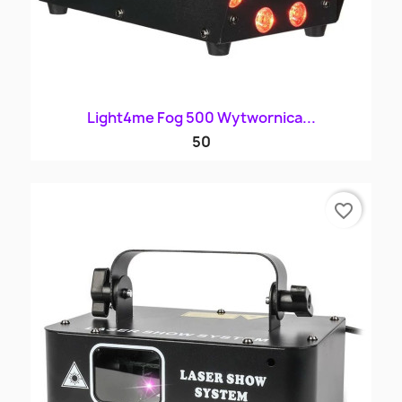
Light4me Fog 500 Wytwornica...
50
favorite_border