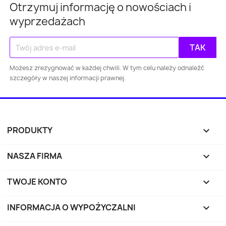
Otrzymuj informację o nowościach i
wyprzedażach
Warszawa
Kraków
Łódź
Wroc
Gdańsk
Szczecin
Bydgoszcz
Lubl
Możesz zrezygnować w każdej chwili. W tym celu należy odnaleźć
szczegóły w naszej informacji prawnej.
Katowice
Gdynia
Częstochowa
Sosnowiec
Toruń
Kielce
Rzes
PRODUKTY

Bielsko-
Zabrze
Olsztyn
Byt
Biała
NASZA FIRMA

TWOJE KONTO

Rybnik
Ruda Śląska
Opole
Tyc
INFORMACJA O WYPOŻYCZALNI
keyboard_arrow_down
Dąbrowa