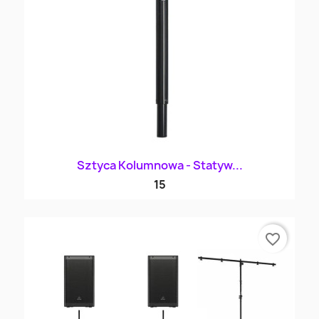
Sztyca Kolumnowa - Statyw...
15
favorite_border