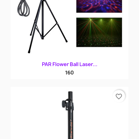
PAR Flower Ball Laser...
160
favorite_border