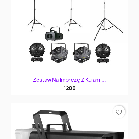
Zestaw Na Imprezę Z Kulami...
1200
favorite_border