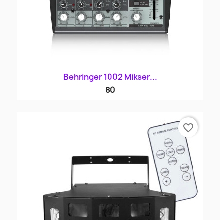
Behringer 1002 Mikser...
80
favorite_border