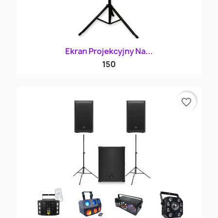
Ekran Projekcyjny Na...
150
favorite_border