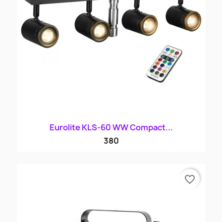
Eurolite KLS-60 WW Compact...
380
favorite_border