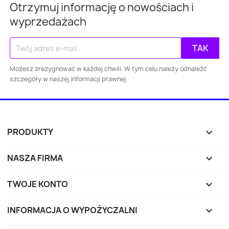
Otrzymuj informację o nowościach i
wyprzedażach
Warszawa
Kraków
Łódź
Wroc
Gdańsk
Szczecin
Bydgoszcz
Lubl
Możesz zrezygnować w każdej chwili. W tym celu należy odnaleźć
szczegóły w naszej informacji prawnej.
Katowice
Gdynia
Częstochowa
Sosnowiec
Toruń
Kielce
Rzes
PRODUKTY

Bielsko-
Zabrze
Olsztyn
Byt
Biała
NASZA FIRMA

TWOJE KONTO

Rybnik
Ruda Śląska
Opole
Tyc
INFORMACJA O WYPOŻYCZALNI
keyboard_arrow_down
Dąbrowa