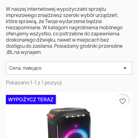
W naszej internetowej wypożyczalni sprzętu
imprezowego znajdziesz szeroki wybór urządzeń,
które sprawią, że Twoje wydarzenie będzie
niezapomniane. W kategorii nagłośnienia mobilnego
oferujemy wszystko, co potrzebne do zapewnienia
doskonałego dźwięku, nawet w miejscach bez
dostępu do zasilania. Posiadamy głośniki przenośne
JBL na wynajem.

Cena, malejąco
Pokazano 1-1 z 1 pozycji
WYPOŻYCZ TERAZ
favorite_border