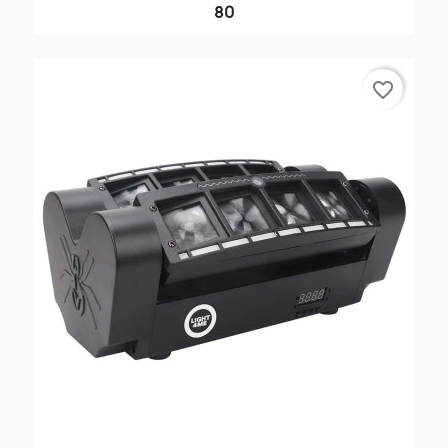
80
favorite_border