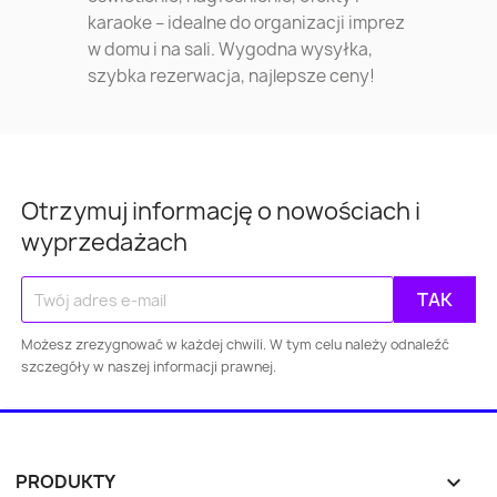
karaoke – idealne do organizacji imprez
w domu i na sali. Wygodna wysyłka,
szybka rezerwacja, najlepsze ceny!
Otrzymuj informację o nowościach i
wyprzedażach
Możesz zrezygnować w każdej chwili. W tym celu należy odnaleźć
szczegóły w naszej informacji prawnej.
Warszawa
Kraków
Łódź
Wroc
Gdańsk
Szczecin
Bydgoszcz
Lubl
PRODUKTY

Katowice
Gdynia
Częstochowa