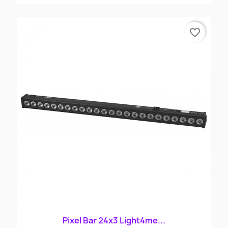
favorite_border
Pixel Bar 24x3 Light4me...