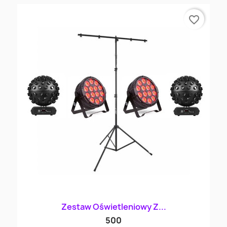
favorite_border
Zestaw Oświetleniowy Z...
500