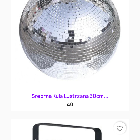
Srebrna Kula Lustrzana 30cm...
40
favorite_border