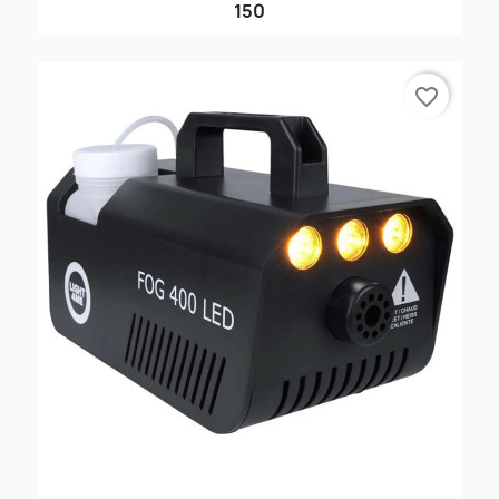
150
favorite_border