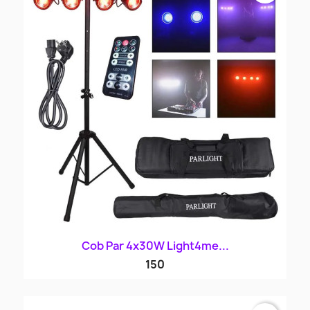
Cob Par 4x30W Light4me...
150