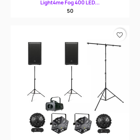
Light4me Fog 400 LED...
50
favorite_border