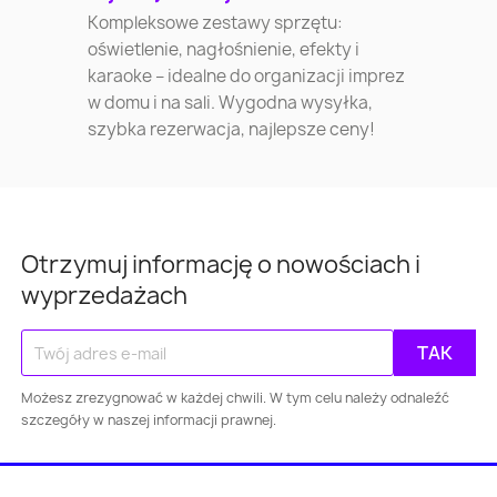
Kompleksowe zestawy sprzętu:
oświetlenie, nagłośnienie, efekty i
karaoke – idealne do organizacji imprez
w domu i na sali. Wygodna wysyłka,
szybka rezerwacja, najlepsze ceny!
Otrzymuj informację o nowościach i
wyprzedażach
Możesz zrezygnować w każdej chwili. W tym celu należy odnaleźć
szczegóły w naszej informacji prawnej.
Warszawa
Kraków
Łódź
Wroc