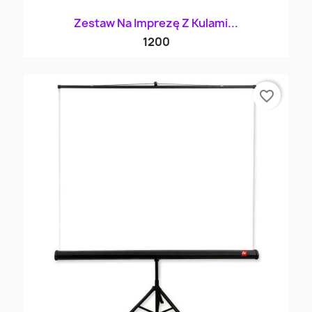
Zestaw Na Imprezę Z Kulami...
1200
favorite_border