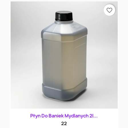
favorite_border
Płyn Do Baniek Mydlanych 2l...
22