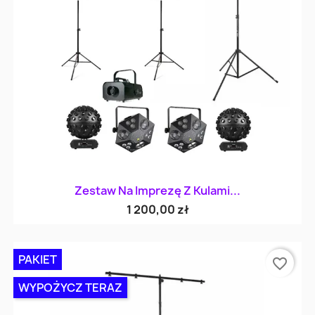
Zestaw Na Imprezę Z Kulami...
1 200,00 zł
PAKIET
favorite_border
WYPOŻYCZ TERAZ