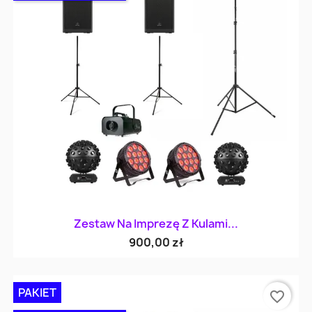
Zestaw Na Imprezę Z Kulami...
900,00 zł
PAKIET
favorite_border