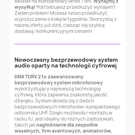
świateł na standardowy okres 7 dni.
Wynajmij z
wysyłką!
Potrzebujesz przedłużyć wynajem?
Żaden problem! Możesz łatwo przedłużyć
wypożyczenie o kolejne tygodnie. Skorzystaj z
naszej oferty już dziś, ciesząc się szybką
dostawą i konkurencyjnymi cenami!
Nowoczesny bezprzewodowy system
audio oparty na technologii cyfrowej
DNA TDRV 2 to zaawansowany
bezprzewodowy system mikrofonowy
wykorzystujący najnowszą technologię
cyfrową, która zapewnia znakomitą jakość
dźwięku. System składa się z dwóch
bezprzewodowych mikrofonów i kompaktowego
odbiornika UHF. Dzięki możliwości montażu w
racku 1U, jest idealny do różnych zastosowań,
takich jak
nagłośnienie dla zespołów
weselnych, firm eventowych, animatorów,