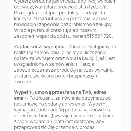
wybierz okres, na jaki chcesz, aby Twój wynajem
obowiązywał (standardowo jest to tydzień).
Przeglądaj dostępne produkty i dodaj je do
koszyka. Nasza intuicyjna platforma ułatwia
nawigację i zapewnia bezproblemowe zakupy.
W razie pytań, skontaktuj się z naszym
zespołem wsparcia pod numerem 513 564 720.
Zapłać koszt wynajmu
- Zanim przystąpimy do
realizacji zamówienia, prosimy o uiszczenie
opłaty za wynajem oraz wpłatę kaucji ( jeśli jest
uwzględniona w zamówieniu ). Kaucja
zabezpiecza nasze produkty na czas wynajmu i
zostanie zwrócona po ich bezpiecznym
zwrocie.
Wypełnij umowę przesłaną na Twój adres
email
- Po złożeniu zamówienia otrzymasz od
nas umowę na podany adres email. Wypełnij
wymagane pola i odeślij podpisaną umowę na
adres email
biuro@wynajemnaimpreze.pl
. Nasz
zespół wsparcia klienta jest dostępny, aby
przeprowadzić Cię przez cały proces.