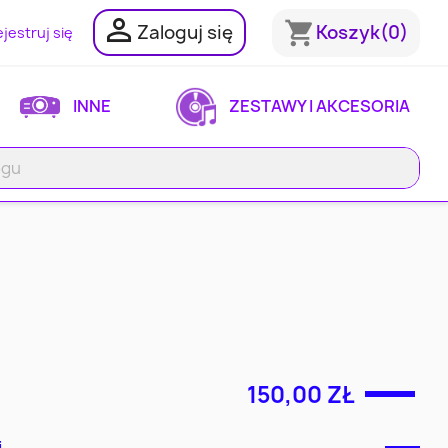

shopping_cart
Zaloguj się
Koszyk
(0)
jestruj się
INNE
ZESTAWY I AKCESORIA
150,00 ZŁ
i