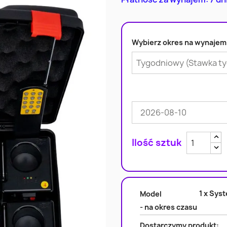
Wybierz okres na wynajem
Zw
Zm
1 x Sys
Model
- na okres czasu
Dostarczymy produkt: