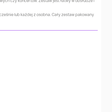
wych czy koncertów. Zestaw jest łatwy w obsłudze i
ocześnie lub każdej z osobna. Cały zestaw pakowany