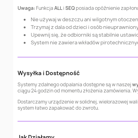
Uwaga:
Funkcja
ALL
i
SEQ
posiada opóźnienie zapłonu
Nie używaj w deszczu ani wilgotnym otoczen
Trzymaj z dala od dzieci i osób nieuprawnion
Upewnij się, że odbiorniki są stabilnie usta
System nie zawiera wkładów pirotechnicznych
Wysyłka i Dostępność
Systemy zdalnego odpalania dostępne są w naszej
wy
ciągu 24 godzin od momentu złożenia zamówienia. W
Dostarczamy urządzenie w solidnej, wielorazowej wa
system łatwo zapakować do zwrotu.
Jak Działamy