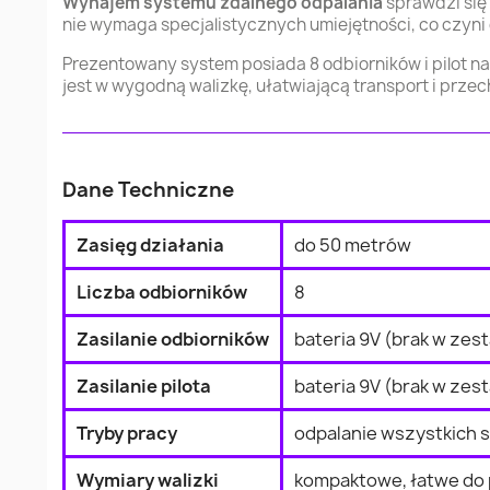
Wynajem systemu zdalnego odpalania
sprawdzi się
nie wymaga specjalistycznych umiejętności, co czyni 
Prezentowany system posiada 8 odbiorników i pilot n
jest w wygodną walizkę, ułatwiającą transport i prz
Dane Techniczne
Zasięg działania
do 50 metrów
Liczba odbiorników
8
Zasilanie odbiorników
bateria 9V (brak w zes
Zasilanie pilota
bateria 9V (brak w zes
Tryby pracy
odpalanie wszystkich s
Wymiary walizki
kompaktowe, łatwe do