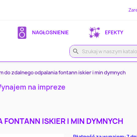
Zare
NAGŁOSNIENIE
EFEKTY
search
 do zdalnego odpalania fontann iskier i min dymnych
Wynajem na impreze
 FONTANN ISKIER I MIN DYMNYCH
Płatność za wynajem: 7 dn