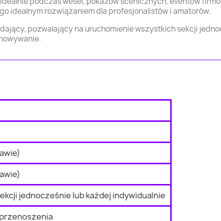
 idealnie podczas wesel, pokazów scenicznych, eventów firmo
go idealnym rozwiązaniem dla profesjonalistów i amatorów.
adający, pozwalający na uruchomienie wszystkich sekcji jedn
echowywanie.
tawie)
tawie)
ekcji jednocześnie lub każdej indywidualnie
 przenoszenia