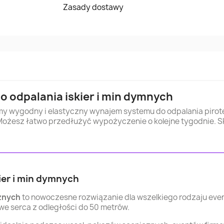
Zasady dostawy
 odpalania iskier i min dymnych
y wygodny i elastyczny wynajem systemu do odpalania pirote
esz łatwo przedłużyć wypożyczenie o kolejne tygodnie. Skorz
ier i min dymnych
znych
to nowoczesne rozwiązanie dla wszelkiego rodzaju even
e serca z odległości do 50 metrów.