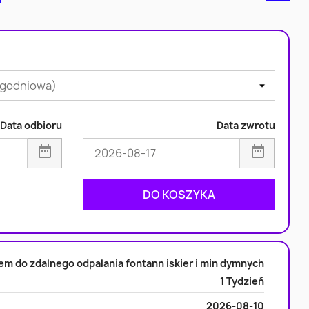
Data odbioru
Data zwrotu
iększ ilość
DO KOSZYKA
niejsz ilość
tem do zdalnego odpalania fontann iskier i min dymnych
1 Tydzień
2026-08-10