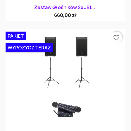
Zestaw Głośników 2x JBL...
660,00 zł
PAKIET
favorite_border
WYPOŻYCZ TERAZ