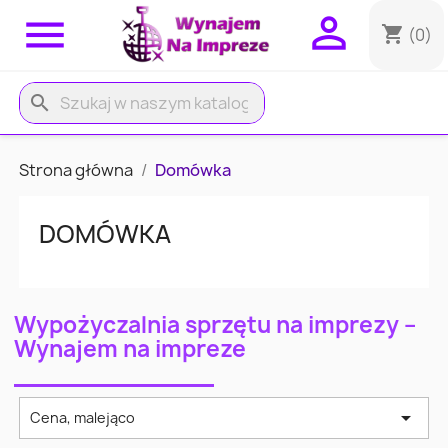


shopping_cart
(0)
search
Strona główna
Domówka
DOMÓWKA
Wypożyczalnia sprzętu na imprezy –
Wynajem na impreze

Cena, malejąco