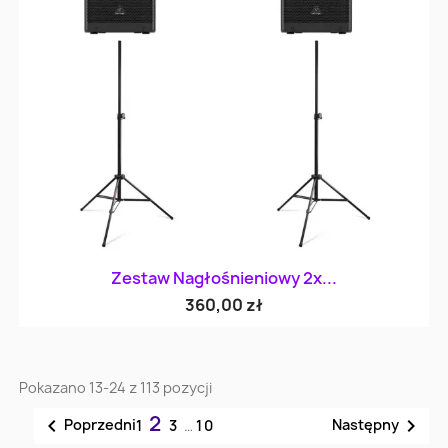
Zestaw Nagłośnieniowy 2x...
360,00 zł
Pokazano 13-24 z 113 pozycji
2


Poprzedni
Następny
1
3
…
10