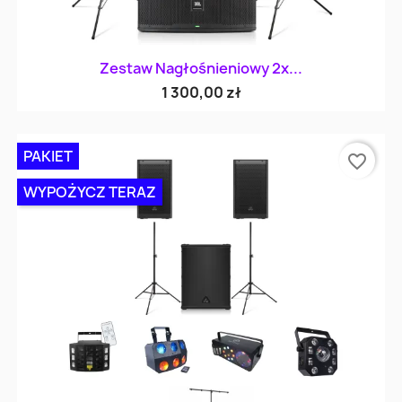
Zestaw Nagłośnieniowy 2x...
1 300,00 zł
PAKIET
favorite_border
WYPOŻYCZ TERAZ