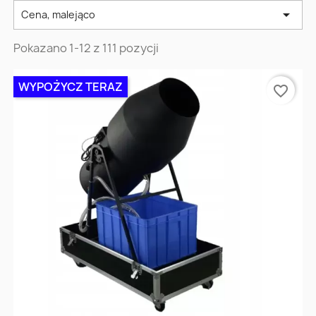

Cena, malejąco
Pokazano 1-12 z 111 pozycji
WYPOŻYCZ TERAZ
favorite_border