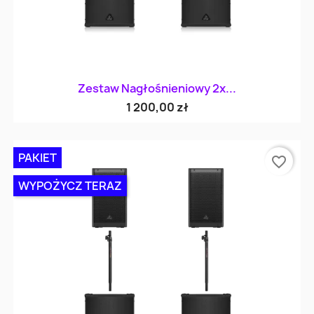
Zestaw Nagłośnieniowy 2x...
1 200,00 zł
PAKIET
favorite_border
WYPOŻYCZ TERAZ