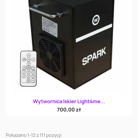
Wytwornica Iskier Light4me...
700,00 zł
Pokazano 1-12 z 111 pozycji