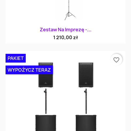
Zestaw Na Imprezę -...
1 210,00 zł
PAKIET
favorite_border
WYPOŻYCZ TERAZ