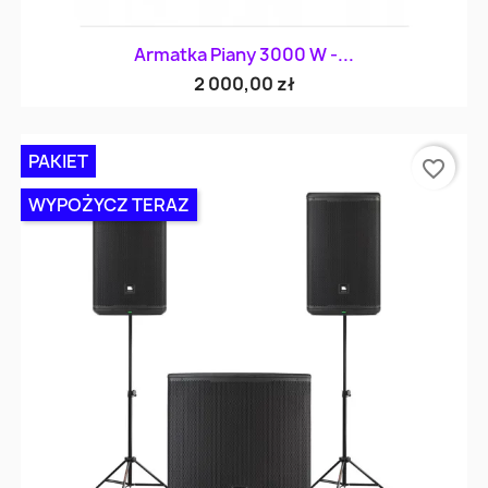
Armatka Piany 3000 W -...
2 000,00 zł
PAKIET
favorite_border
WYPOŻYCZ TERAZ