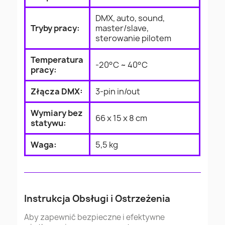
DMX, auto, sound,
Tryby pracy:
master/slave,
sterowanie pilotem
Temperatura
-20°C ~ 40°C
pracy:
Złącza DMX:
3-pin in/out
Wymiary bez
66 x 15 x 8 cm
statywu:
Waga:
5,5 kg
Instrukcja Obsługi i Ostrzeżenia
Aby zapewnić bezpieczne i efektywne