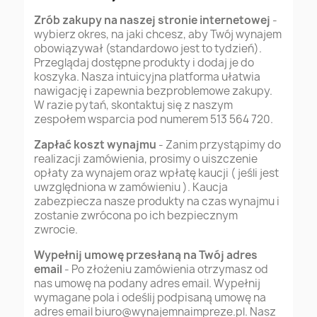
Zrób zakupy na naszej stronie internetowej
-
wybierz okres, na jaki chcesz, aby Twój wynajem
obowiązywał (standardowo jest to tydzień).
Przeglądaj dostępne produkty i dodaj je do
koszyka. Nasza intuicyjna platforma ułatwia
nawigację i zapewnia bezproblemowe zakupy.
W razie pytań, skontaktuj się z naszym
zespołem wsparcia pod numerem 513 564 720.
Zapłać koszt wynajmu
- Zanim przystąpimy do
realizacji zamówienia, prosimy o uiszczenie
opłaty za wynajem oraz wpłatę kaucji ( jeśli jest
uwzględniona w zamówieniu ). Kaucja
zabezpiecza nasze produkty na czas wynajmu i
zostanie zwrócona po ich bezpiecznym
zwrocie.
Wypełnij umowę przesłaną na Twój adres
email
- Po złożeniu zamówienia otrzymasz od
nas umowę na podany adres email. Wypełnij
wymagane pola i odeślij podpisaną umowę na
adres email
biuro@wynajemnaimpreze.pl
. Nasz