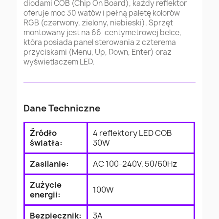
diodami COB (Chip On Board), każdy reflektor
oferuje moc 30 watów i pełną paletę kolorów
RGB (czerwony, zielony, niebieski). Sprzęt
montowany jest na 66-centymetrowej belce,
która posiada panel sterowania z czterema
przyciskami (Menu, Up, Down, Enter) oraz
wyświetlaczem LED.
Dane Techniczne
Źródło
4 reflektory LED COB
światła:
30W
Zasilanie:
AC 100-240V, 50/60Hz
Zużycie
100W
energii:
Bezpiecznik:
3A